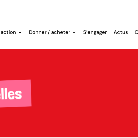
 action
Donner / acheter
S’engager
Actus
O
lles