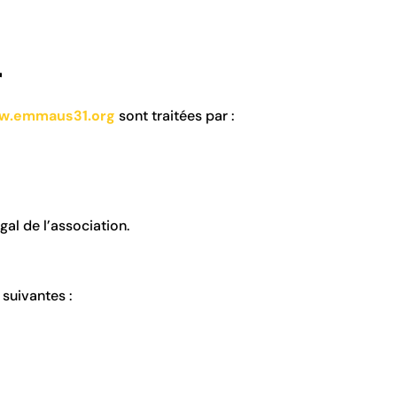
T
w.emmaus31.org
sont traitées par :
al de l’association.
suivantes :