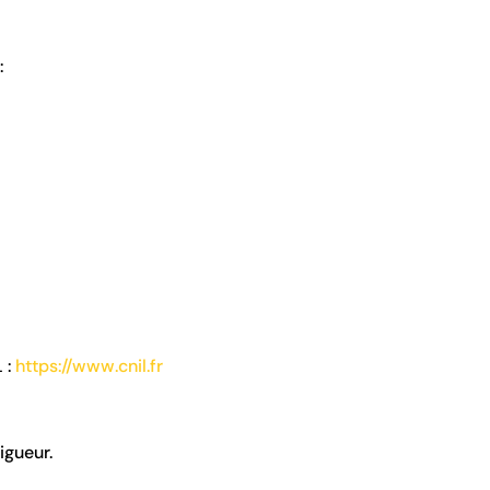
:
 :
https://www.cnil.fr
igueur.