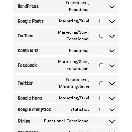
Fonctionnel,
service
WordPress
Consent
Functional
google-
to
recaptcha
Google Fonts
Marketing/Suivi
service
Consent
wordpress
to
Marketing/Suivi,
YouTube
service
Consent
Fonctionnel
google-
to
Complianz
Functional
fonts
service
Consent
youtube
to
Marketing/Suivi,
Facebook
service
Consent
Fonctionnel
complianz
to
Fonctionnel,
service
Twitter
Consent
Marketing/Suivi
facebook
to
Google Maps
Marketing/Suivi
service
Consent
twitter
to
Google Analytics
Statistics
Consent
service
to
Stripe
Functional, Fonctionnel
google-
Consent
service
maps
to