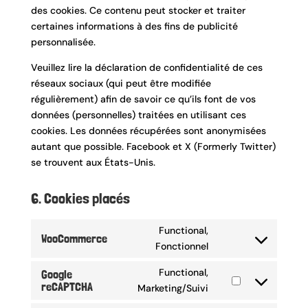
des cookies. Ce contenu peut stocker et traiter
certaines informations à des fins de publicité
personnalisée.
Veuillez lire la déclaration de confidentialité de ces
réseaux sociaux (qui peut être modifiée
régulièrement) afin de savoir ce qu’ils font de vos
données (personnelles) traitées en utilisant ces
cookies. Les données récupérées sont anonymisées
autant que possible. Facebook et X (Formerly Twitter)
se trouvent aux États-Unis.
6. Cookies placés
Functional,
WooCommerce
Consent
Fonctionnel
to
Functional,
Google
service
reCAPTCHA
Consent
Marketing/Suivi
woocommerce
to