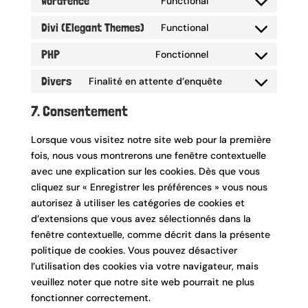
Wordfence
Functional
google-
Consent
service
analytics
to
Divi (Elegant Themes)
Functional
stripe
Consent
service
to
PHP
Fonctionnel
wordfence
Consent
service
to
Divers
Finalité en attente d’enquête
divi-
Consent
service
(elegant-
to
7. Consentement
php
themes)
service
divers
Lorsque vous visitez notre site web pour la première
fois, nous vous montrerons une fenêtre contextuelle
avec une explication sur les cookies. Dès que vous
cliquez sur « Enregistrer les préférences » vous nous
autorisez à utiliser les catégories de cookies et
d’extensions que vous avez sélectionnés dans la
fenêtre contextuelle, comme décrit dans la présente
politique de cookies. Vous pouvez désactiver
l’utilisation des cookies via votre navigateur, mais
veuillez noter que notre site web pourrait ne plus
fonctionner correctement.