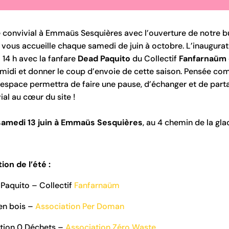
e convivial à Emmaüs Sesquières avec l’ouverture de notre b
i vous accueille chaque samedi de juin à octobre. L’inaugurat
à 14 h avec la fanfare
Dead Paquito
du Collectif
Fanfarnaüm
midi et donner le coup d’envoie de cette saison. Pensée co
 espace permettra de faire une pause, d’échanger et de part
al au cœur du site !
amedi 13 juin à Emmaüs Sesquières
, au 4 chemin de la gl
on de l’été :
Paquito – Collectif
Fanfarnaüm
 en bois –
Association Per Doman
tion 0 Déchets –
Association Zéro Waste