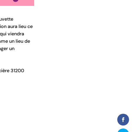
uvette
ion aura lieu ce
qui viendra
mme un lieu de
ager un
acière 31200