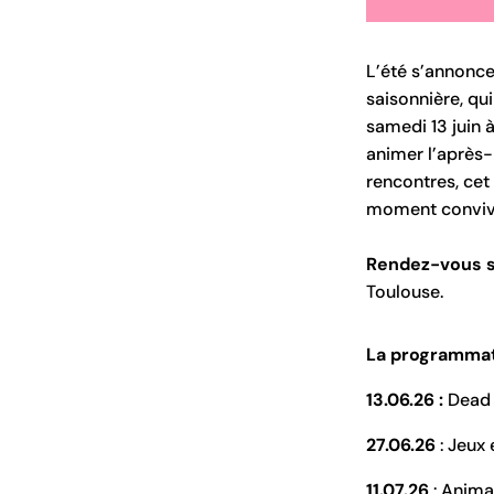
L’été s’annonc
saisonnière, qu
samedi 13 juin 
animer l’après-
rencontres, cet
moment convivi
Rendez-vous s
Toulouse.
La programmati
13.06.26 :
Dead 
27.06.26
: Jeux
11.07.26
: Anima