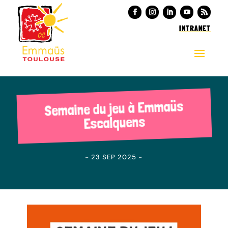
INTRANET
Semaine du jeu à Emmaüs
Escalquens
- 23 SEP 2025 -