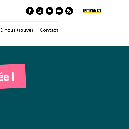
INTRANET
ù nous trouver
Contact
ée !