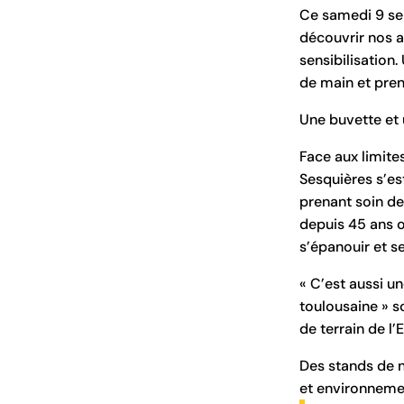
Ce samedi 9 se
découvrir nos a
sensibilisation
de main et pren
Une buvette et 
Face aux limites
Sesquières s’es
prenant soin de
depuis 45 ans œ
s’épanouir et se
« C’est aussi u
toulousaine » s
de terrain de l
Des stands de n
et environneme