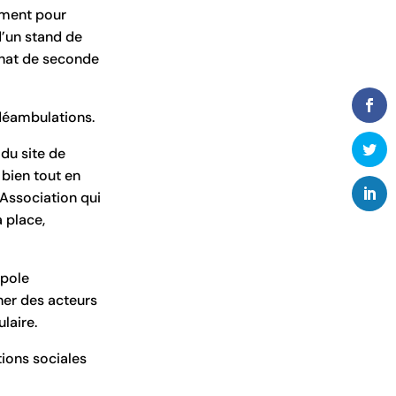
oment pour
d’un stand de
chat de seconde
 déambulations.
 du site de
 bien tout en
’Association qui
 place,
opole
her des acteurs
laire.
tions sociales