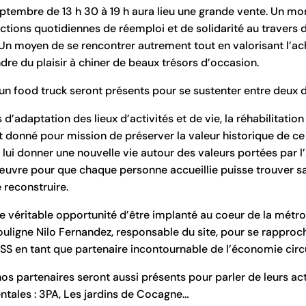
ptembre de 13 h 30 à 19 h aura lieu une grande vente. Un m
ctions quotidiennes de réemploi et de solidarité au travers 
. Un moyen de se rencontrer autrement tout en valorisant l’a
dre du plaisir à chiner de beaux trésors d’occasion.
un food truck seront présents pour se sustenter entre deux
 d’adaptation des lieux d’activités et de vie, la réhabilitation
t donné pour mission de préserver la valeur historique de ce
 lui donner une nouvelle vie autour des valeurs portées par l
uvre pour que chaque personne accueillie puisse trouver sa
 reconstruire.
ne véritable opportunité d’être implanté au coeur de la métr
ouligne Nilo Fernandez, responsable du site, pour se rapproc
’ESS en tant que partenaire incontournable de l’économie circu
os partenaires seront aussi présents pour parler de leurs ac
ntales : 3PA, Les jardins de Cocagne…