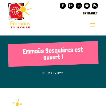
INTRANET
Emmaüs Sesquières est
ouvert !
- 23 MAI 2022 -