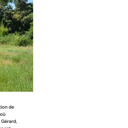
tion de
 où
 Gérard,