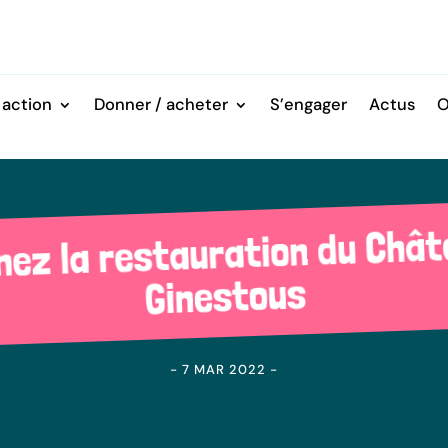
 action
Donner / acheter
S’engager
Actus
O
nez la restauration du Chât
Ginestous
- 7 MAR 2022 -