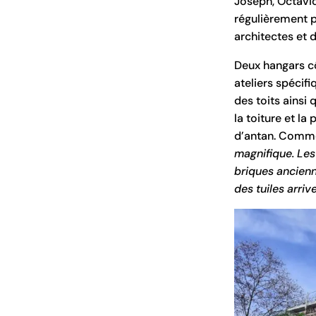
Joseph, Octavio
régulièrement p
architectes et 
Deux hangars côt
ateliers spécifi
des toits ainsi
la toiture et l
d’antan. Comme
magnifique. Les
briques ancienn
des tuiles arriv