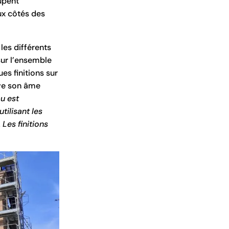
oupent
ux côtés des
les différents
 sur l’ensemble
es finitions sur
uve son âme
u est
tilisant les
Les finitions