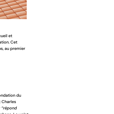
ueil et
tion. Cet
ns, au premier
ondation du
t Charles
r
“répond