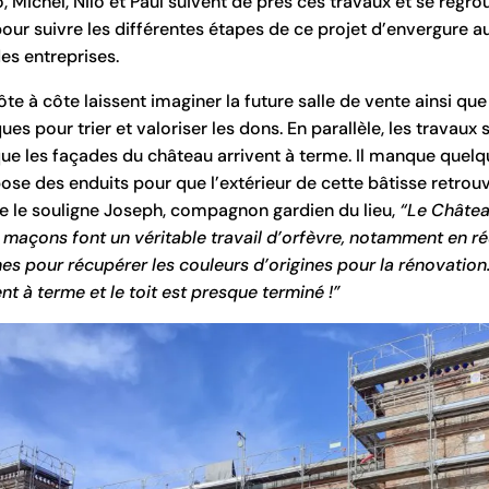
, Michel, Nilo et Paul suivent de près ces travaux et se regr
our suivre les différentes étapes de ce projet d’envergure a
des entreprises.
e à côte laissent imaginer la future salle de vente ainsi que 
ques pour trier et valoriser les dons. En parallèle, les travaux
 que les façades du château arrivent à terme. Il manque quelqu
a pose des enduits pour que l’extérieur de cette bâtisse retro
 le souligne Joseph, compagnon gardien du lieu,
“Le Châtea
 maçons font un véritable travail d’orfèvre, notamment en réu
es pour récupérer les couleurs d’origines pour la rénovation. 
ent à terme et le toit est presque terminé !”